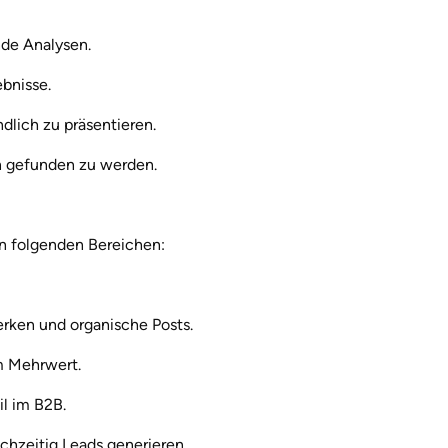
de Analysen.
bnisse.
lich zu präsentieren.
n gefunden zu werden.
in folgenden Bereichen:
erken und organische Posts.
m Mehrwert.
l im B2B.
chzeitig Leads generieren.