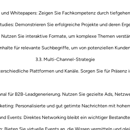
e und Whitepapers: Zeigen Sie Fachkompetenz durch tiefgehen
tudies: Demonstrieren Sie erfolgreiche Projekte und deren Erge
 Nutzen Sie interaktive Formate, um komplexe Themen verständ
Inhalte für relevante Suchbegriffe, um von potenziellen Kunde
3.3. Multi-Channel-Strategie
erschiedliche Plattformen und Kanäle. Sorgen Sie für Präsenz 
anal für B2B-Leadgenerierung. Nutzen Sie gezielte Ads, Netzw
keting: Personalisierte und gut getimte Nachrichten mit hohe
nd Events: Direktes Networking bleibt ein wichtiger Bestandtei
 Bieten Sie virtuelle Events an, die Wissen vermitteln und glei